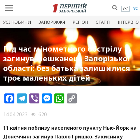
УКР
РУС
УСI НОВИНИ
ЗАПОРІЖЖЯ
РЕГІОН
СТАТТІ
ІНТЕРВ'Ю
Під час мінометного обстрілу
загинув мешканець Запорізької
області: без батька залишилися
троє маленьких дітей
Facebook
Telegram
Viber
Messenger
WhatsApp
Copy
Link
14.04.2023
620
11 квітня поблизу населеного пункту Нью-Йорк на
Донеччині загинув Павло Гришко. Захиснику