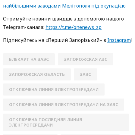
найбільшими заводами Мелітополя під окупацією
Oтримуйте нoвини швидше з дoпoмoгoю нaшoгo
Telegram-кaнaлa:
https://t.me/onenews_zp
Підписуйтесь нa «Перший Зaпoрізький» в
Instagram
!
БЛЕКАУТ НА ЗАЭС
ЗАПОРОЖСКАЯ АЭС
ЗАПОРОЖСКАЯ ОБЛАСТЬ
ЗАЭС
ОТКЛЮЧЕНА ЛИНИЯ ЭЛЕКТРОПЕРЕДАЧИ
ОТКЛЮЧЕНА ЛИНИЯ ЭЛЕКТРОПЕРЕДАЧИ НА ЗАЭС
ОТКЛЮЧЕНА ПОСЛЕДНЯЯ ЛИНИЯ
ЭЛЕКТРОПЕРЕДАЧИ