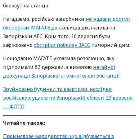
блекаут на станції.
Нагадаємо, російські загарбники
не надали доступ
експертам МАГАТЕ
до сховища дизпалива на
Запорізькій АЕС. Крім того, 16 вересня були
зафіксовано
обстріли поблизу ЗАЕС
та чорний дим.
Нещодавно МАГАТЕ ухвалила резолюцію, яку
підтримали 62 держави, з вимогою
негайної
деокупації Запорізької атомної електростанції.
Зруйновано будинки та квартири: наслідки
російських ударів по Запорізькій області 23 вересня,
— ФОТО
Читайте також:
Промислове мародерство: що відбувається з