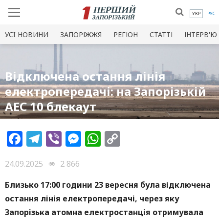
УКР
РУС
УСI НОВИНИ
ЗАПОРІЖЖЯ
РЕГІОН
СТАТТІ
ІНТЕРВ'Ю
Відключена остання лінія
електропередачі: на Запорізькій
АЕС 10 блекаут
Facebook
Telegram
Viber
Messenger
WhatsApp
Copy
Link
24.09.2025
2 866
Близько 17:00 години 23 вересня була відключена
остання лінія електропередачі, через яку
Запорізька атомна електростанція отримувала