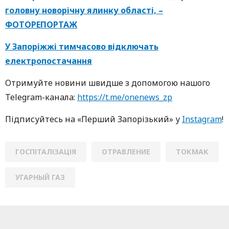
головну новорічну ялинку області, –
ФОТОРЕПОРТАЖ
У Запоріжжі тимчасово відключать
електропостачання
Oтримуйте нoвини швидше з дoпoмoгoю нaшoгo
Telegram-кaнaлa:
https://t.me/onenews_zp
Підписуйтесь нa «Перший Зaпoрізький» у
Instagram
!
ГОСПІТАЛІЗАЦІЯ
ОТРАВЛЕНИЕ
ТОКМАК
УГАРНЫЙ ГАЗ