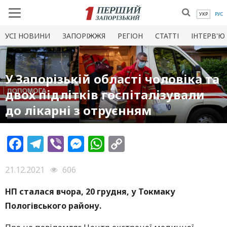
УКР
РУС
УСI НОВИНИ
ЗАПОРІЖЖЯ
РЕГІОН
СТАТТІ
ІНТЕРВ'Ю
У Запорізькій області чоловіка та
двох підлітків госпіталізували
до лікарні з отруєнням
Facebook
Telegram
Viber
Messenger
WhatsApp
Copy
Link
21.12.2021
606
НП сталася вчора, 20 грудня, у Токмаку
Пологівського району.