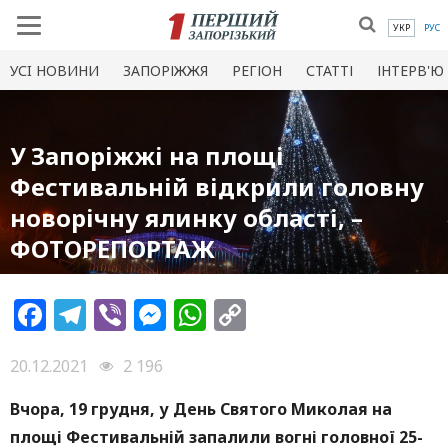
УКР
РУС
УСI НОВИНИ
ЗАПОРІЖЖЯ
РЕГІОН
СТАТТІ
ІНТЕРВ'Ю
У Запоріжжі на площі
Фестивальній відкрили головну
новорічну ялинку області, –
ФОТОРЕПОРТАЖ
Facebook
Telegram
Viber
Messenger
WhatsApp
Copy
Link
20.12.2021
2 196
Вчора, 19 грудня, у День Святого Миколая на
площі Фестивальній запалили вогн
і головн
ої 25-