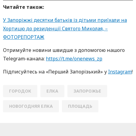
Читайте також:
У Запоріжжі десятки батьків із дітьми приїхали на
Хортицю до резиденції Святого Миколая, –
ФОТОРЕПОРТАЖ
Oтримуйте нoвини швидше з дoпoмoгoю нaшoгo
Telegram-кaнaлa:
https://t.me/onenews_zp
Підписуйтесь нa «Перший Зaпoрізький» у
Instagram
!
ГОРОДОК
ЕЛКА
ЗАПОРОЖЬЕ
НОВОГОДНЯЯ ЕЛКА
ПЛОЩАДЬ