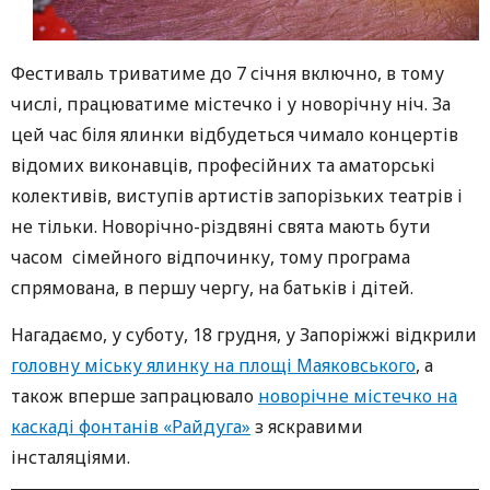
Фестиваль триватиме до 7 січня включно, в тому
числі, працюватиме містечко і у новорічну ніч. За
цей час біля ялинки відбудеться чимало концертів
відомих виконавців, професійних та аматорські
колективів, виступів артистів запорізьких театрів і
не тільки. Новорічно-різдвяні свята мають бути
часом сімейного відпочинку, тому програма
спрямована, в першу чергу, на батьків і дітей.
Нагадаємо, у суботу, 18 грудня, у Запоріжжі відкрили
головну міську ялинку на площі Маяковського
, а
також вперше запрацювало
новорічне містечко на
каскаді фонтанів «Райдуга»
з яскравими
інсталяціями.