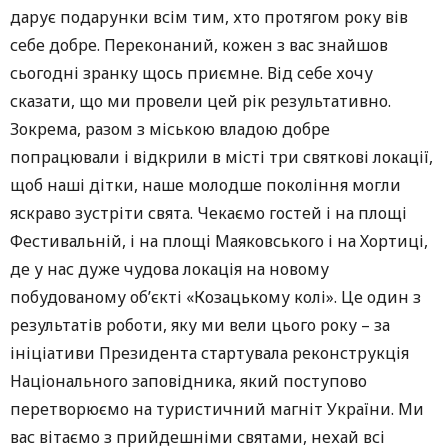
дарує подарунки всім тим, хто протягом року вів
себе добре. Переконаний, кожен з вас знайшов
сьогодні зранку щось приємне. Від себе хочу
сказати, що ми провели цей рік результативно.
Зокрема, разом з міською владою добре
попрацювали і відкрили в місті три святкові локації,
щоб наші дітки, наше молодше покоління могли
яскраво зустріти свята. Чекаємо гостей і на площі
Фестивальній, і на площі Маяковського і на Хортиці,
де у нас дуже чудова локація на новому
побудованому об’єкті «Козацькому колі». Це один з
результатів роботи, яку ми вели цього року – за
ініціативи Президента стартувала реконструкція
Національного заповідника, який поступово
перетворюємо на туристичний магніт України. Ми
вас вітаємо з прийдешніми святами, нехай всі