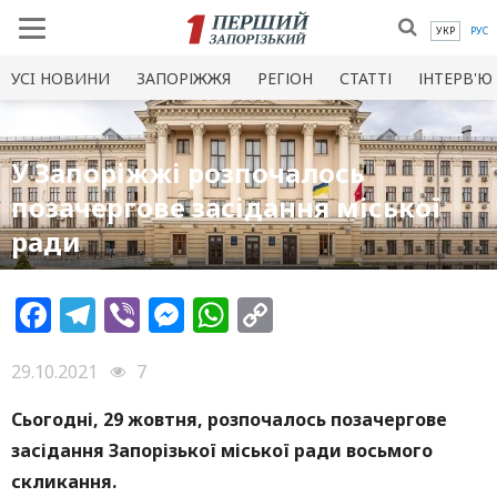
УКР
РУС
УСI НОВИНИ
ЗАПОРІЖЖЯ
РЕГІОН
СТАТТІ
ІНТЕРВ'Ю
У Запоріжжі розпочалось
позачергове засідання міської
ради
Facebook
Telegram
Viber
Messenger
WhatsApp
Copy
Link
29.10.2021
7
Сьогодн
і, 29 жовтня
, розпочалось позачергов
е
засідання Запорізької міської ради восьмого
скликання
.