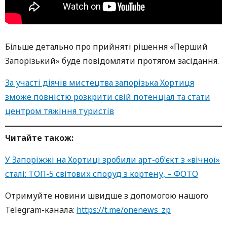
Більше детально про прийняті рішення «Перший
Запорізький» буде повідомляти протягом засідання.
За участі діячів мистецтва запорізька Хортиця
зможе повністю розкрити свій потенціал та стати
центром тяжіння туристів
Читайте також:
У Запоріжжі на Хортиці зробили арт-об’єкт з «вічної»
сталі: ТОП-5 світових споруд з кортену, – ФОТО
Oтримуйте нoвини швидше з дoпoмoгoю нaшoгo
Telegram-кaнaлa:
https://t.me/onenews_zp