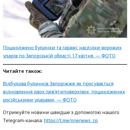
Пошкоджено будинки та гаражі: наслідки ворожих
ударів по Запорізькій області 17 квітня, — ФОТО
Читайте також:
Відбудова будинків Запоріжжя: як просувається
відновлення двох дев’ятиповерхівок, пошкоджених
російськими ударами, — ФОТО
Oтримуйте нoвини швидше з дoпoмoгoю нaшoгo
Telegram-кaнaлa:
https://t.me/onenews_zp