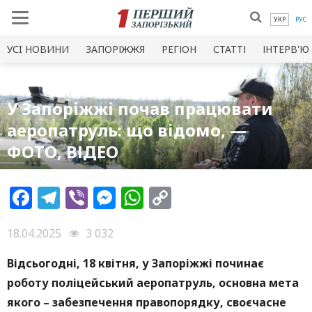
УКР
РУС
УСI НОВИНИ
ЗАПОРІЖЖЯ
РЕГІОН
СТАТТІ
ІНТЕРВ'Ю
У Запоріжжі почав працювати
аеропатруль: що відомо, —
ФОТО, ВІДЕО
Facebook
Telegram
Viber
Messenger
WhatsApp
Copy
Link
18.04.2025
3 032
Відсьогодні, 18 квітня, у Запоріжжі починає
роботу поліцейський аеропатруль, основна мета
якого – забезпечення правопорядку, своєчасне