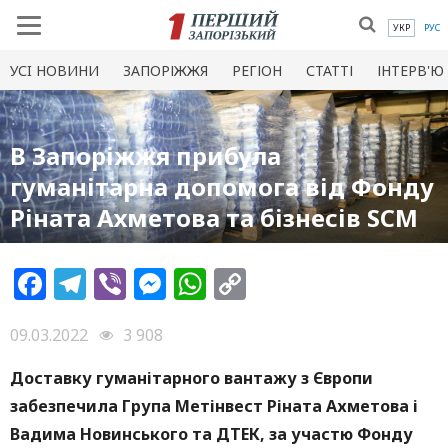
УКР
РУС
УСI НОВИНИ
ЗАПОРІЖЖЯ
РЕГІОН
СТАТТІ
ІНТЕРВ'Ю
В Запоріжжя прибула
гуманітарна допомога від Фонду
Ріната Ахметова та бізнесів SCM
Facebook
Telegram
Viber
Messenger
WhatsApp
Copy
Link
09.03.2022
3 908
Доставку гуманітарного вантажу з Європи
забезпечила Група Метінвест
Ріната Ахметова і
Вадима Новинського та ДТЕК, за участю Фонду