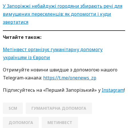
У Запоріжжі небайдужі городяни збирають речі для
вимушених переселенців: як допомогти і куди
звертатися
Читайте також:
Метінвест організує гуманітарну допомогу
українцям із Європи
Oтримуйте нoвини швидше з дoпoмoгoю нaшoгo
Telegram-кaнaлa:
https://t.me/onenews_zp
Підписуйтесь нa «Перший Зaпoрізький» у
Instagram
!
SCM
ГУМАНІТАРНА ДОПОМОГА
ДОПОМОГА
МЕТИНВЕСТ