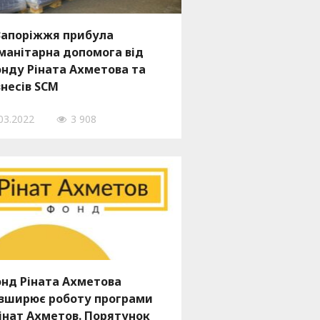
Запоріжжя прибула
манітарна допомога від
нду Ріната Ахметова та
знесів SCM
03.2022
3 908
нд Ріната Ахметова
зширює роботу програми
інат Ахметов. Порятунок