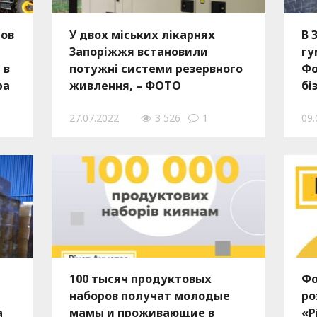
тов
У двох міських лікарнях
В 
Запоріжжя встановили
гу
 в
потужні системи резервного
Фо
ра
живлення, – ФОТО
бі
27.07.2022
3 526
1
09.
100 тысяч продуктовых
Фо
наборов получат молодые
ро
а
мамы и проживающие в
«Р