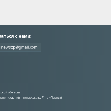
заться с нами:
1newszp@gmail.com
ской области.
ернет-изданий – гиперссылкой) на «Первый