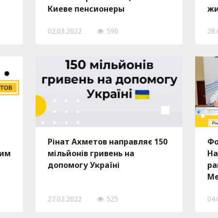
Киеве пенсионеры
жи
по
02.03.2022
590
28.
Рінат Ахметов направляє 150
Фо
шим
мільйонів гривень на
На
допомогу Україні
ра
Ме
со
27.02.2022
525
04.