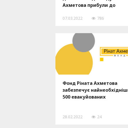
Ахметова прибули до
Запоріжжя
07.03.2022
786
Фонд Ріната Ахметова
забезпечує найнеобхідні
500 евакуйованих
28.02.2022
24