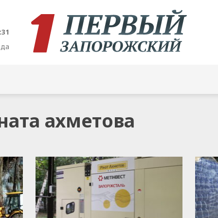
:32
ода
ината ахметова