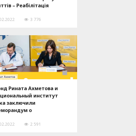
ттів – Реабілітація
ранених дітей»
02.2022
3 776
нд Рината Ахметова и
циональный институт
ка заключили
морандум о
трудничестве
02.2022
2 591