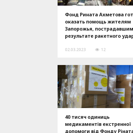
Фонд Рината Ахметова го
оказать помощь жителям
Запорожья, пострадавшим
результате ракетного уда
2 марта
02.03.2023
12
40 тисяч одиниць
медикаментів екстренної
допомоги від Фонду Рінат