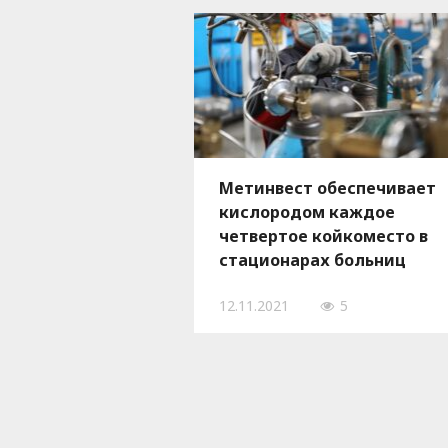
Метинвест обеспечивает
кислородом каждое
четвертое койкоместо в
стационарах больниц
Украины
12.11.2021
5