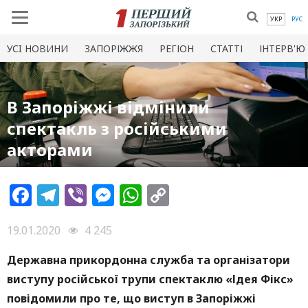
УКР
РУС
УСI НОВИНИ
ЗАПОРІЖЖЯ
РЕГІОН
СТАТТІ
ІНТЕРВ'Ю
В Запоріжжі відмінили
спектакль з російськими
акторами
Facebook
Telegram
Viber
Messenger
WhatsApp
Copy
Link
19.01.2020
4 245
Державна прикордонна служба та організатори
виступу російської трупи спектаклю «Ідея Фікс»
повідомили про те, що виступ в Запоріжжі