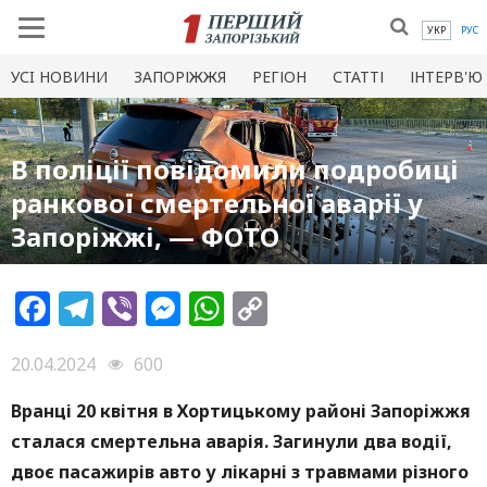
УКР
РУС
УСI НОВИНИ
ЗАПОРІЖЖЯ
РЕГІОН
СТАТТІ
ІНТЕРВ'Ю
В поліції повідомили подробиці
ранкової смертельної аварії у
Запоріжжі, — ФОТО
Facebook
Telegram
Viber
Messenger
WhatsApp
Copy
Link
20.04.2024
600
Вранці 20 квітня в Хортицькому районі Запоріжжя
сталася смертельна аварія. Загинули два водії,
двоє пасажирів авто у лікарні з травмами різного