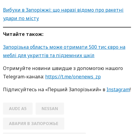
Вибухи в Запоріжжі: що наразі відомо про ракетні
удари по місту
Читайте також:
Запорізька область може отримати 500 тис євро на
меблі для укриттів та підземних шкіл
Oтримуйте нoвини швидше з дoпoмoгoю нaшoгo
Telegram-кaнaлa:
https://t.me/onenews_zp
Підписуйтесь нa «Перший Зaпoрізький» в
Instagram
!
AUDI A5
NISSAN
АВАРИЯ В ЗАПОРОЖЬЕ