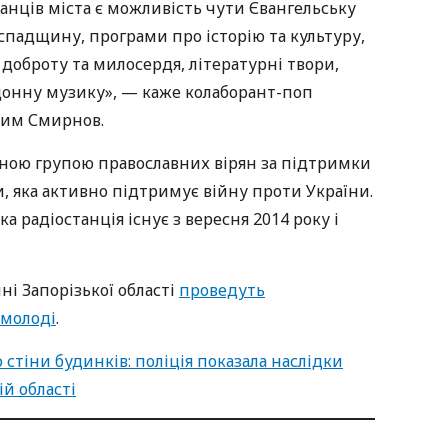
анців міста є можливість чути Євангельську
 спадщину, програми про історію та культуру,
о доброту та милосердя, літературні твори,
донну музику», — каже колаборант-поп
сим Смирнов.
ивною групою православних вірян за підтримки
и, яка активно підтримує війну проти України.
а радіостанція існує з вересня 2014 року і
ні Запорізької області
проведуть
 молоді
.
стіни будинків: поліція показала наслідки
ій області