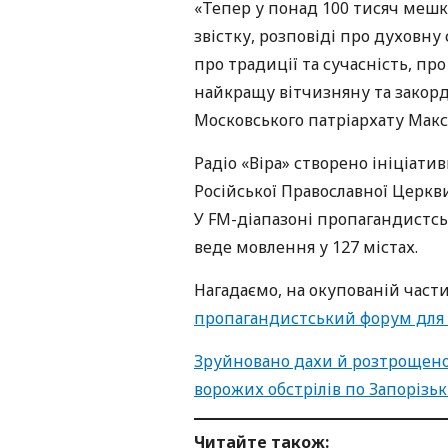
«Тепер у понад 100 тисяч мешк
звістку, розповіді про духовну
про традиції та сучасність, пр
найкращу вітчизняну та закор
Московського патріархату Мак
Радіо «Віра» створено ініціат
Російської Православної Церкв
У FM-діапазоні пропагандистськ
веде мовлення у 127 містах.
Нагадаємо, на окупованій части
пропагандистський форум для
Зруйновано дахи й розтрощено 
ворожих обстрілів по Запорізьк
Читайте також: