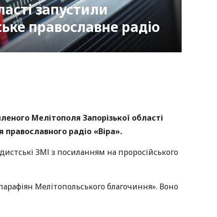
ласті запустили
ьке православне радіо
nger
atsApp
Copy
ink
пленого Мелітополя Запорізької області
 православного радіо «Віра».
истські ЗМІ з посиланням на проросійського
парафіян Мелітопольського благочиння». Воно