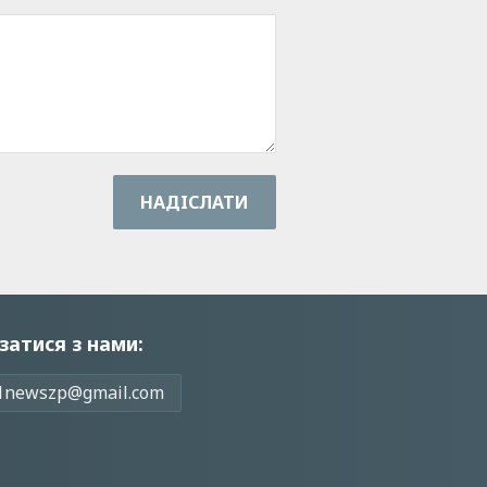
НАДIСЛАТИ
затися з нами:
1newszp@gmail.com