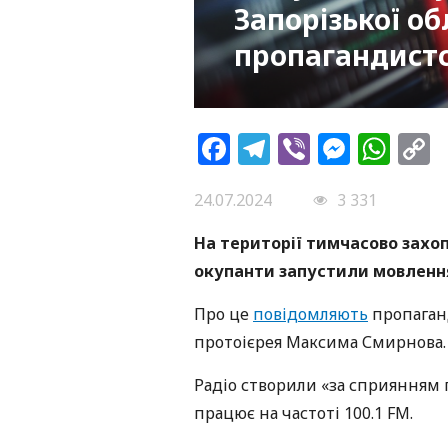
Запорізької об
пропагандистс
Facebook
Telegram
Viber
Messe
Wh
L
24.07.2024
3 331
На території тимчасово захо
окупанти запустили мовлення
Про це
повідомляють
пропаганд
протоієрея Максима Смирнова.
Радіо створили «за сприянням 
працює на частоті 100.1 FM.