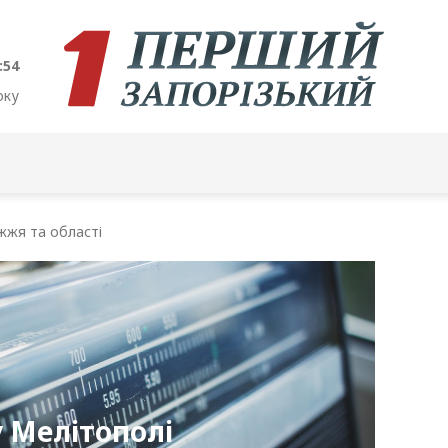
:55
оку
жжя та області
 Мелітополі