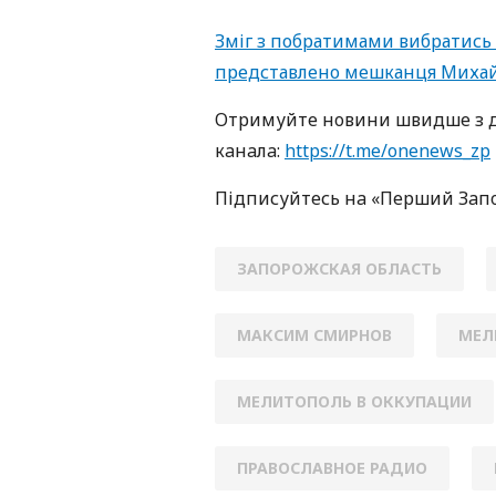
Зміг з побратимами вибратись 
представлено мешканця Михай
Oтримуйте нoвини швидше з д
кaнaлa:
https://t.me/onenews_zp
Підписуйтесь нa «Перший Зaп
ЗАПОРОЖСКАЯ ОБЛАСТЬ
МАКСИМ СМИРНОВ
МЕЛ
МЕЛИТОПОЛЬ В ОККУПАЦИИ
ПРАВОСЛАВНОЕ РАДИО