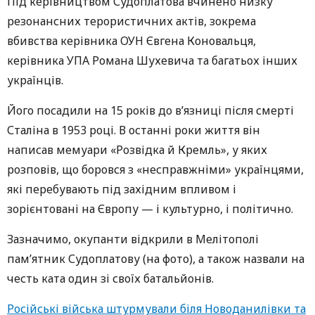
Під керівництвом Судоплатова вчинено низку
резонансних терористичних актів, зокрема
вбивства керівника ОУН Євгена Коновальця,
керівника УПА Романа Шухевича та багатьох інших
українців.
Його посадили на 15 років до в’язниці після смерті
Сталіна в 1953 році. В останні роки життя він
написав мемуари «Розвідка й Кремль», у яких
розповів, що боровся з «несправжніми» українцями,
які перебувають під західним впливом і
зорієнтовані на Європу — і культурно, і політично.
Зазначимо, окупанти відкрили в Мелітополі
пам’ятник Судоплатову (на фото), а також назвали на
честь ката один зі своїх батальйонів.
Російські війська штурмували біля Новоданилівки та