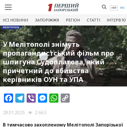
УКР
РУС
УСI НОВИНИ
ЗАПОРІЖЖЯ
РЕГІОН
СТАТТІ
ІНТЕРВ'Ю
У Мелітополі знімуть
пропагандистський фільм про
шпигуна Судоплатова, який
причетний до вбивства
керівників ОУН та УПА
Facebook
Telegram
Viber
Messenger
WhatsApp
Copy
Link
28.01.2025
2 663
В тимчасово захопленому Мелітополі Запорізької