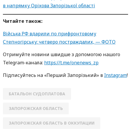
в напрямку Оріхова Запорізької області
Читайте також:
Війська РФ вдарили по прифронтовому
Степногірську: четверо постраждалих, — ФОТО
Oтримуйте нoвини швидше з дoпoмoгoю нaшoгo
Telegram-кaнaлa:
https://t.me/onenews_zp
Підписуйтесь нa «Перший Зaпoрізький» в
Instagram
!
БАТАЛЬОН СУДОПЛАТОВА
ЗАПОРОЖСКАЯ ОБЛАСТЬ
ЗАПОРОЖСКАЯ ОБЛАСТЬ В ОККУПАЦИИ