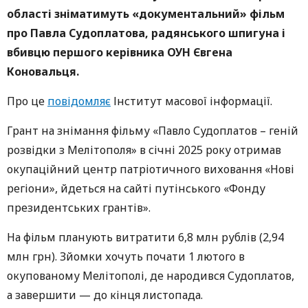
області зніматимуть «документальний» фільм
про Павла Судоплатова, радянського шпигуна і
вбивцю першого керівника ОУН Євгена
Коновальця.
Про це
повідомляє
Інститут масової інформації.
Грант на знімання фільму «Павло Судоплатов – геній
розвідки з Мелітополя» в січні 2025 року отримав
окупаційний центр патріотичного виховання «Нові
регіони», йдеться на сайті путінського «Фонду
президентських грантів».
На фільм планують витратити 6,8 млн рублів (2,94
млн грн). Зйомки хочуть почати 1 лютого в
окупованому Мелітополі, де народився Судоплатов,
а завершити — до кінця листопада.