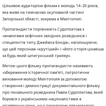
Цільовою аудиторією фільма є молодь 14–20 років,
яка живе на тимчасово окупованій частині
Запорізької області, зокрема в Мелітополі.
Пропагандисти порівнюють Судоплатова з
«аналогами міфічних західних розвідників і
спецагентів типу Джеймса Бонда», наголошуючи,
що цей персонаж «крутіший» і «його історія цікавіша
за будь-який шпигунський трилер».
Метою цього фільму пропагандисти називають
«збереження історичної пам’яті, патріотичне
виховання молоді Мелітополя за допомогою
створення і демонстрації документального фільму
про геніального розвідника Павла Судоплатова, який
боровся з українськими націоналістами в
післявоєнні роки, що є прикладом для молодого