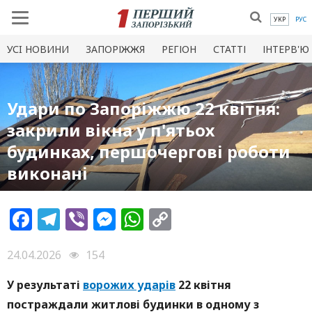
УКР
РУС
УСI НОВИНИ
ЗАПОРІЖЖЯ
РЕГІОН
СТАТТІ
ІНТЕРВ'Ю
Удари по Запоріжжю 22 квітня:
закрили вікна у п'ятьох
будинках, першочергові роботи
виконані
Facebook
Telegram
Viber
Messenger
WhatsApp
Copy
Link
24.04.2026
154
У результаті
ворожих ударів
22 квітня
постраждали житлові будинки в одному з