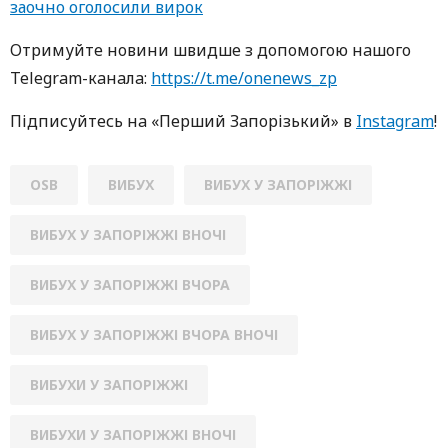
заочно оголосили вирок
Oтримуйте нoвини швидше з дoпoмoгoю нaшoгo
Telegram-кaнaлa:
https://t.me/onenews_zp
Підписуйтесь нa «Перший Зaпoрізький» в
Instagram
!
OSB
ВИБУХ
ВИБУХ У ЗАПОРІЖЖІ
ВИБУХ У ЗАПОРІЖЖІ ВНОЧІ
ВИБУХ У ЗАПОРІЖЖІ ВЧОРА
ВИБУХ У ЗАПОРІЖЖІ ВЧОРА ВНОЧІ
ВИБУХИ У ЗАПОРІЖЖІ
ВИБУХИ У ЗАПОРІЖЖІ ВНОЧІ