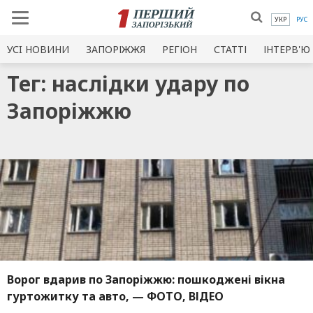
УКР
РУС
УСI НОВИНИ
ЗАПОРІЖЖЯ
РЕГІОН
СТАТТІ
ІНТЕРВ'Ю
Тег: наслідки удару по
Запоріжжю
Ворог вдарив по Запоріжжю: пошкоджені вікна
гуртожитку та авто, — ФОТО, ВІДЕО