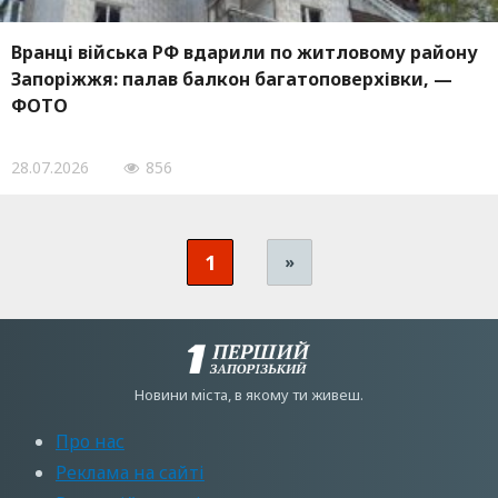
Вранці війська РФ вдарили по житловому району
Запоріжжя: палав балкон багатоповерхівки, —
ФОТО
28.07.2026
856
1
»
Новини мiста, в якому ти живеш.
Про нас
Реклама на сайті