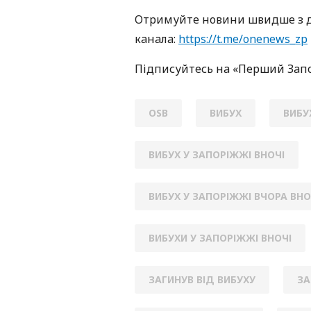
Oтримуйте нoвини швидше з д
кaнaлa:
https://t.me/onenews_zp
Підписуйтесь нa «Перший Зaп
OSB
ВИБУХ
ВИБУ
ВИБУХ У ЗАПОРІЖЖІ ВНОЧІ
ВИБУХ У ЗАПОРІЖЖІ ВЧОРА ВНО
ВИБУХИ У ЗАПОРІЖЖІ ВНОЧІ
ЗАГИНУВ ВІД ВИБУХУ
ЗА