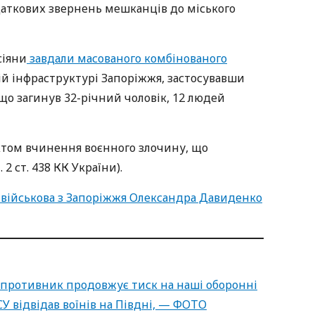
даткових звернень мешканців до міського
сіяни
завдали масованого комбінованого
ій інфраструктурі Запоріжжя, застосувавши
 що загинув 32-річний чоловік, 12 людей
ктом вчинення воєнного злочину, що
2 ст. 438 КК України).
м: військова з Запоріжжя Олександра Давиденко
 противник продовжує тиск на наші оборонні
У відвідав воїнів на Півдні, — ФОТО