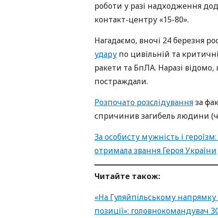
роботи у разі надходження до
контакт-центру «15-80».
Нагадаємо, вночі 24 березня ро
удару
по цивільній та критичн
ракети та БпЛА. Наразі відомо,
постраждали.
Розпочато розслідування
за фа
спричинив загибель людини (ч. 
За особисту мужність і героїз
отримала звання Героя України
Читайте також:
«На Гуляйпільському напрямку
позиції»: головнокомандувач ЗС