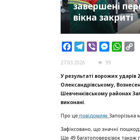
завершені пер
вікна закриті
Facebook
Telegram
Viber
Messe
Wh
L
27.03.2026
99
У результаті ворожих ударів
Олександрівському, Вознесен
Шевченківському районах Зап
виконані
.
Про це
повідомляє
Запорізька м
Зафіксовано, що значні пошко
Ще 49 багатоповерхівок також