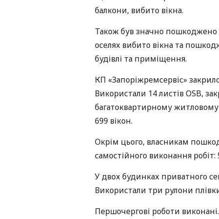
балкони, вибито вікна.
Також був значно пошкоджено 
оселях вибито вікна та пошкод
будівлі та приміщення.
КП «Запоріжремсервіс» закрило
Використали 14 листів OSB, закр
багатоквартирному житловому б
699 вікон.
Окрім цього, власникам пошко
самостійного виконання робіт: 5
У двох будинках приватного се
Використали три рулони плівки
Першочергові роботи виконані