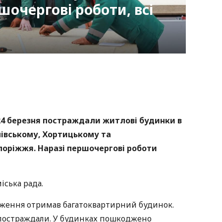
шочергові роботи, всі
nger
atsApp
Copy
ink
 24 березня постраждали житлові будинки в
івському, Хортицькому та
оріжжя. Наразі першочергові роботи
іська рада.
дження отримав багатоквартирний будинок.
 постраждали. У будинках пошкоджено