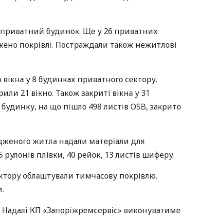
приватний будинок. Ще у 26 приватних
жено покрівлі. Постраждали також нежитлові
 вікна у 8 будинках приватного сектору.
или 21 вікно. Також закриті вікна у 31
удинку, на що пішло 498 листів OSB, закрито
дженого житла надали матеріали для
 рулонів плівки, 40 рейок, 13 листів шиферу.
ктору облаштували тимчасову покрівлю.
.
. Надалі КП «Запоріжремсервіс» виконуватиме