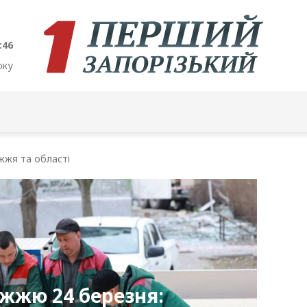
:47
оку
жжя та області
іжжю 24 березня: