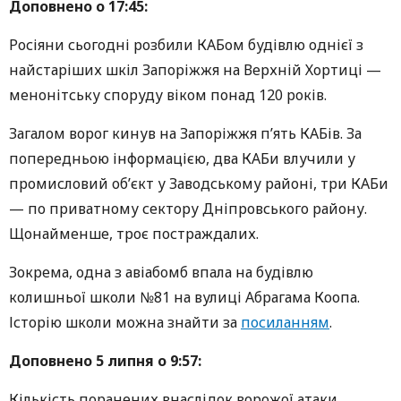
Доповнено о 17:45:
Росіяни сьогодні розбили КАБом будівлю однієї з
найстаріших шкіл Запоріжжя на Верхній Хортиці —
менонітську споруду віком понад 120 років.
Загалом ворог кинув на Запоріжжя пʼять КАБів. За
попередньою інформацією, два КАБи влучили у
промисловий обʼєкт у Заводському районі, три КАБи
— по приватному сектору Дніпровського району.
Щонайменше, троє постраждалих.
Зокрема, одна з авіабомб впала на будівлю
колишньої школи №81 на вулиці Абрагама Коопа.
Історію школи можна знайти за
посиланням
.
Доповнено 5 липня о 9:57:
Кількість поранених внаслідок ворожої атаки