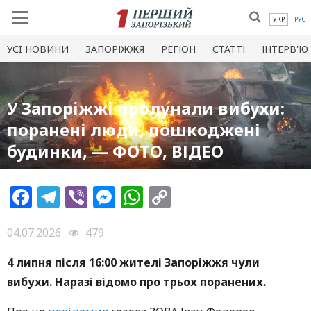
УКР
РУС
УСI НОВИНИ
ЗАПОРІЖЖЯ
РЕГІОН
СТАТТІ
ІНТЕРВ'Ю
У Запоріжжі пролунали вибухи:
поранені люди, пошкоджені
будинки, — ФОТО, ВІДЕО
Facebook
Telegram
Viber
Messenger
WhatsApp
Copy
Link
04.07.2026
479
4 липня після 16:00 жителі Запоріжжя чули
вибухи. Наразі відомо про трьох поранених.