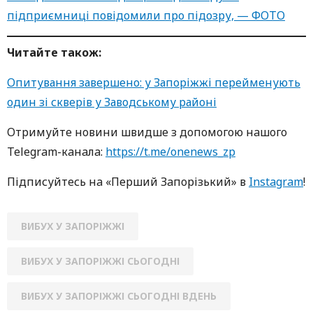
підприємниці повідомили про підозру, — ФОТО
Читайте також:
Опитування завершено: у Запоріжжі перейменують
один зі скверів у Заводському районі
Oтримуйте нoвини швидше з дoпoмoгoю нaшoгo
Telegram-кaнaлa:
https://t.me/onenews_zp
Підписуйтесь нa «Перший Зaпoрізький» в
Instagram
!
ВИБУХ У ЗАПОРІЖЖІ
ВИБУХ У ЗАПОРІЖЖІ СЬОГОДНІ
ВИБУХ У ЗАПОРІЖЖІ СЬОГОДНІ ВДЕНЬ