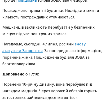
Про це
повідомив
голова ЗОВА Іван Федоров.
Пошкоджено приватні будинки. Наслідки атаки та
кількість постраждалих уточнюються.
Мешканців закликають перебувати у безпечних
місцях під час повітряних тривог.
Нагадаємо, сьогодні, 4 липня, росіяни
знову
атакували Запоріжжя
. За попередньою інформацією,
поранена жінка. Пошкоджена будівля ЗОВА та
багатоповерхівка.
Доповнено о 17:10:
Поранено 10-річну дитину, вона перебуває під
наглядом медиків. Через ворожий обстріл горить
автостоянка, зайнялися десятки автівок.