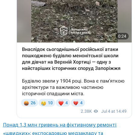
Понад 1,3 млн гривень на фіктивному ремонті
«швидких»: експосадовцю медзакладу та