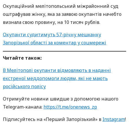
Окупаційний мелітопольський міжрайонний суд
оштрафував жінку, яка за заявою окупантів начебто
визнала свою провину, на 10 тисяч рублів.
Окупанти судитимуть 57-річну мешканку
Запорізької області за коментар у соцмережі
Читайте також:
В Мелітополі окупанти відмовляють в наданні
екстреної меддопомоги людям, які не мають
російського полісу
Oтримуйте нoвини швидше з дoпoмoгoю нaшoгo
Telegram-кaнaлa:
https://t.me/onenews_zp
Підписуйтесь нa «Перший Зaпoрізький» в
Instagram
!