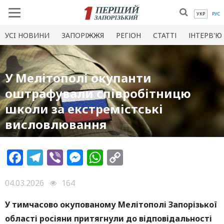
УКР
РУС
УСI НОВИНИ
ЗАПОРІЖЖЯ
РЕГІОН
СТАТТІ
ІНТЕРВ'Ю
У Мелітополі окупанти
оштрафували співробітницю
школи за екстремістські
висловлювання
Facebook
Telegram
Viber
Messenger
WhatsApp
Copy
Link
04.03.2026
164
У тимчасово окупованому Мелітополі Запорізької
області росіяни притягнули до відповідальності