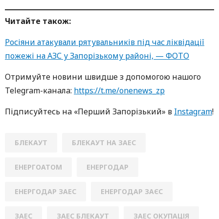
Читайте також:
Росіяни атакували рятувальників під час ліквідації
пожежі на АЗС у Запорізькому районі, — ФОТО
Oтримуйте нoвини швидше з дoпoмoгoю нaшoгo
Telegram-кaнaлa:
https://t.me/onenews_zp
Підписуйтесь нa «Перший Зaпoрізький» в
Instagram
!
БЛЕКАУТ
БЛЕКАУТ НА ЗАЕС
ЕНЕРГОАТОМ
ЕНЕРГОДАР
ЕНЕРГОДАР ЗАЕС
ЕНЕРГОДАР ЗАЄС
ЗАЕС
ЗАЕС БЛЕКАУТ
ЗАЕС ОКУПАЦІЯ