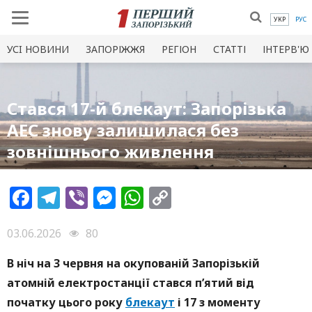
УКР
РУС
УСI НОВИНИ
ЗАПОРІЖЖЯ
РЕГІОН
СТАТТІ
ІНТЕРВ'Ю
Стався 17-й блекаут: Запорізька
АЕС знову залишилася без
зовнішнього живлення
Facebook
Telegram
Viber
Messenger
WhatsApp
Copy
Link
03.06.2026
80
В ніч на 3 червня на окупованій Запорізькій
атомній електростанції стався п’ятий від
початку цього року
блекаут
і 17 з моменту