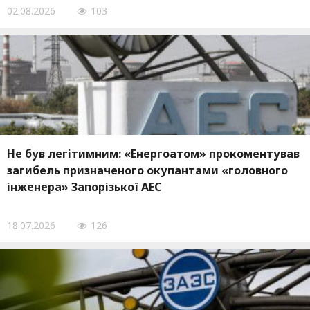
02.08.2026
103
Не був легітимним: «Енергоатом» прокоментував
загибель призначеного окупантами «головного
інженера» Запорізької АЕС
18.07.2026
126