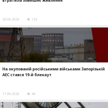
втратила зовнішнє живлення
20.06.2026
132
На окупованій російськими військами Запорізькій
АЕС стався 19-й блекаут
11.06.2026
46