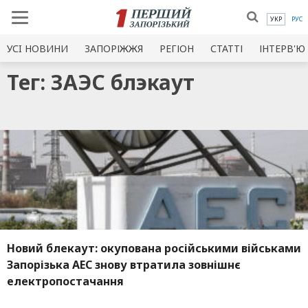
УКР
РУС
УСI НОВИНИ
ЗАПОРІЖЖЯ
РЕГІОН
СТАТТІ
ІНТЕРВ'Ю
Тег: ЗАЭС блэкаут
Новий блекаут: окупована російськими військами
Запорізька АЕС знову втратила зовнішнє
електропостачання