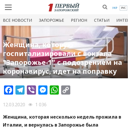
УКР
РУС
ВСЕ НОВОСТИ
ЗАПОРОЖЬЕ
РЕГИОН
СТАТЬИ
ИНТЕ
Женщина, которую
госпитализировали с вокзала
"Запорожье-1" с подозрением на
коронавирус, идет на поправку
Facebook
Telegram
Viber
Messenger
WhatsApp
Copy
Link
12.03.2020
1 036
Женщина, которая несколько недель прожила в
Италии, и вернулась в Запорожье была