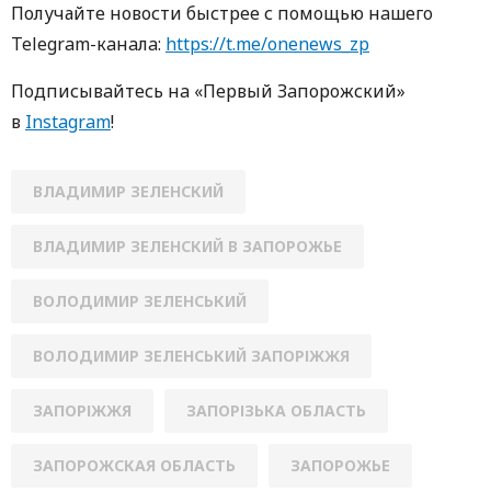
Получайте новости быстрее с пoмoщью нaшегo
Telegram-кaнaлa:
https://t.me/onenews_zp
Пoдписывaйтесь нa «Первый Зaпoрoжский»
в
Instagram
!
ВЛАДИМИР ЗЕЛЕНСКИЙ
ВЛАДИМИР ЗЕЛЕНСКИЙ В ЗАПОРОЖЬЕ
ВОЛОДИМИР ЗЕЛЕНСЬКИЙ
ВОЛОДИМИР ЗЕЛЕНСЬКИЙ ЗАПОРІЖЖЯ
ЗАПОРІЖЖЯ
ЗАПОРІЗЬКА ОБЛАСТЬ
ЗАПОРОЖСКАЯ ОБЛАСТЬ
ЗАПОРОЖЬЕ