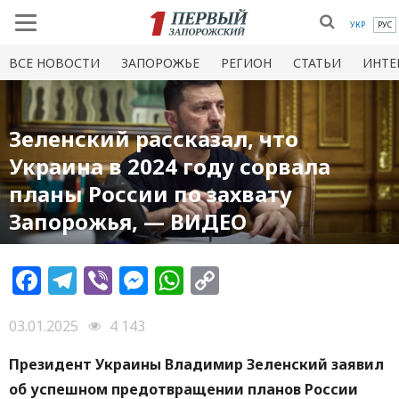
УКР
РУС
ВСЕ НОВОСТИ
ЗАПОРОЖЬЕ
РЕГИОН
СТАТЬИ
ИНТЕ
Зеленский рассказал, что
Украина в 2024 году сорвала
планы России по захвату
Запорожья, — ВИДЕО
Facebook
Telegram
Viber
Messenger
WhatsApp
Copy
Link
03.01.2025
4 143
Президент Украины Владимир Зеленский заявил
об успешном предотвращении планов России