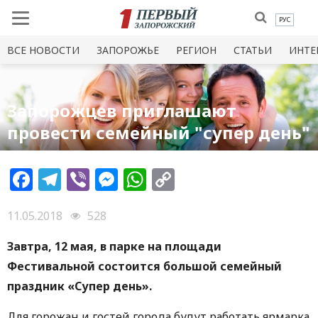
РУС
ВСЕ НОВОСТИ
ЗАПОРОЖЬЕ
РЕГИОН
СТАТЬИ
ИНТЕ
Запорожцев приглашают
провести семейный "супер день"
Facebook
Telegram
Viber
Messenger
WhatsApp
Copy
Link
11.05.2018
528
Завтра, 12 мая, в парке на площади
Фестивальной состоится большой семейный
праздник «Супер день».
Для горожан и гостей города будут работать ярмарка