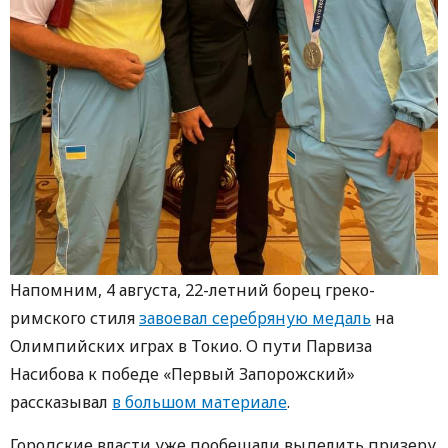
Напомним, 4 августа, 22-летний борец греко-
римского стиля
завоевал серебряную медаль
на
Олимпийских играх в Токио. О пути Парвиза
Насибова к победе «Первый Запорожский»
рассказывал
в большом материале
.
Городские власти уже пообещали выделить призеру