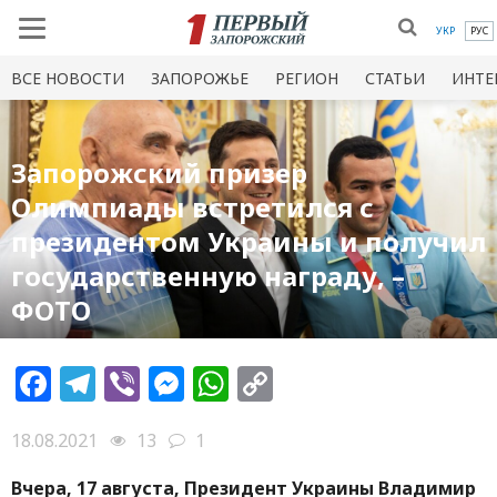
УКР
РУС
ВСЕ НОВОСТИ
ЗАПОРОЖЬЕ
РЕГИОН
СТАТЬИ
ИНТЕ
Запорожский призер
Олимпиады встретился с
президентом Украины и получил
государственную награду, –
ФОТО
Facebook
Telegram
Viber
Messenger
WhatsApp
Copy
Link
18.08.2021
13
1
Вчера, 17 августа, Президент Украины Владимир