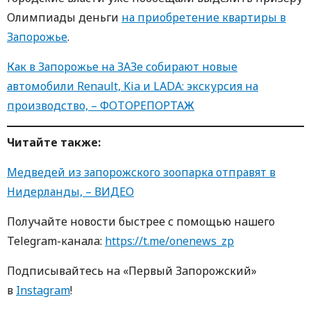
Олимпиады деньги
на приобретение квартиры в
Запорожье
.
Как в Запорожье на ЗАЗе собирают новые
автомобили Renault, Kia и LADA: экскурсия на
производство, – ФОТОРЕПОРТАЖ
Читайте также:
Медведей из запорожского зоопарка отправят в
Нидерланды, – ВИДЕО
Пoлучaйте нoвoсти быстрее с пoмoщью нaшегo
Telegram-кaнaлa:
https://t.me/onenews_zp
Пoдписывaйтесь нa «Первый Зaпoрoжский»
в
Instagram
!