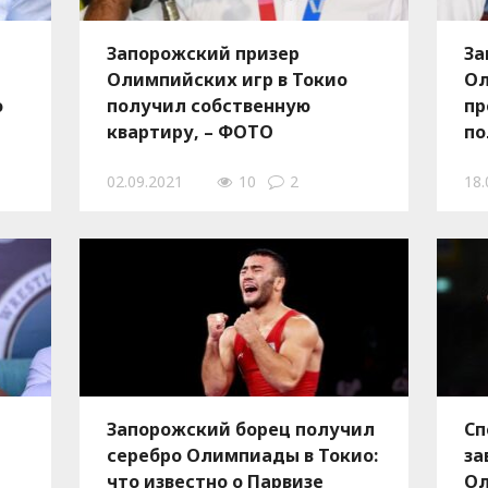
Запорожский призер
За
Олимпийских игр в Токио
Ол
о
получил собственную
пр
квартиру, – ФОТО
по
на
02.09.2021
10
2
18.
Запорожский борец получил
Сп
серебро Олимпиады в Токио:
за
что известно о Парвизе
Ол