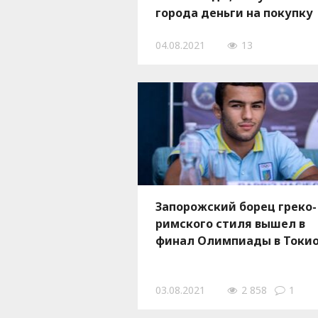
города деньги на покупку
квартиры
04.08.2021
13
Запорожский борец греко-
римского стиля вышел в
финал Олимпиады в Токи
03.08.2021
2 858
1