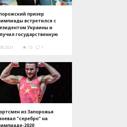
порожский призер
импиады встретился с
езидентом Украины и
лучил государственную
граду, – ФОТО
08.2021
13
1
ортсмен из Запорожья
воевал "серебро" на
импиаде-2020