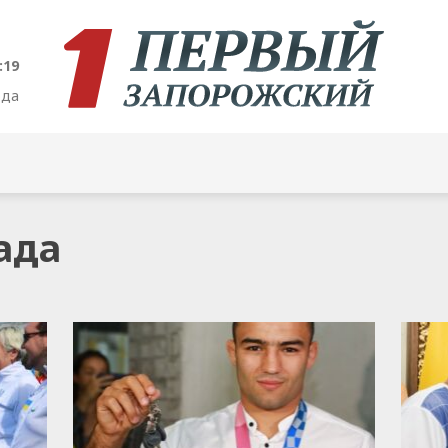
:20
ода
ада