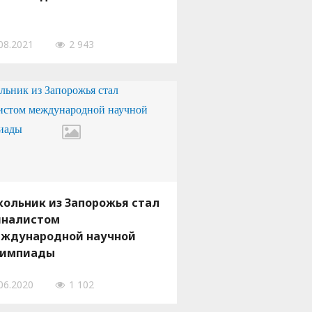
08.2021
2 943
ольник из Запорожья стал
налистом
ждународной научной
лимпиады
06.2020
1 102