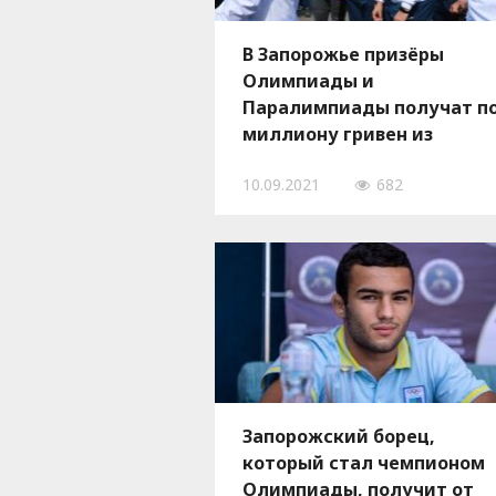
В Запорожье призёры
Олимпиады и
Паралимпиады получат п
миллиону гривен из
городского бюджета
10.09.2021
682
Запорожский борец,
который стал чемпионом
Олимпиады, получит от