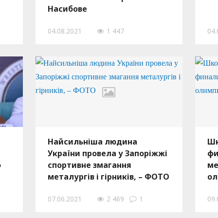
Насибове
04.08.2021
1 447
04.
Найсильніша людина
Шк
України провела у Запоріжжі
фи
о
спортивне змагання
ме
металургів і гірників, – ФОТО
о
07.06.2021
2 469
1
09.