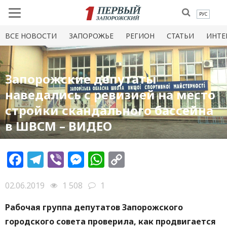
РУС
ВСЕ НОВОСТИ
ЗАПОРОЖЬЕ
РЕГИОН
СТАТЬИ
ИНТЕ
Запорожские депутаты
наведались с ревизией на место
стройки скандального бассейна
в ШВСМ – ВИДЕО
Facebook
Telegram
Viber
Messenger
WhatsApp
Copy
Link
02.06.2019
1 508
1
Рабочая группа депутатов Запорожского
городского совета проверила, как продвигается