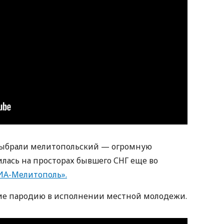
выбрали мелитопольский — огромную
илась на просторах бывшего СНГ еще во
ИА-Мелитополь».
е пародию в исполнении местной молодежи.