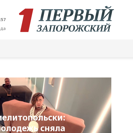
:57
ода
-мелитопольски:
молодежь сняла