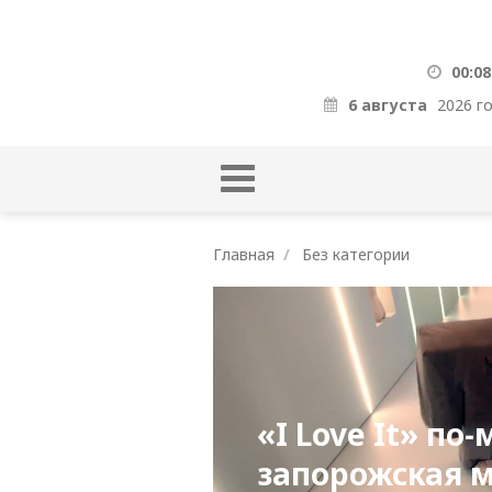
00:08
6 августа
2026 г
Главная
Без категории
«I Love It» по
запорожская 