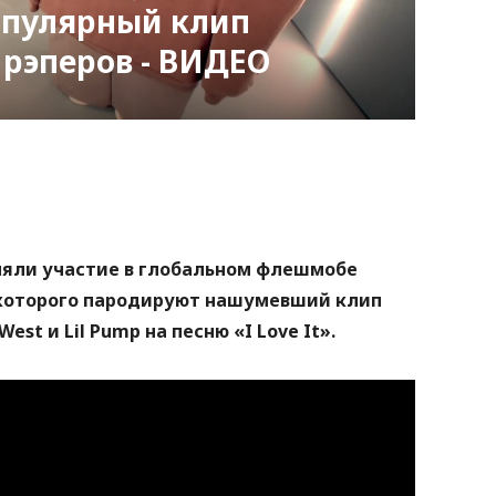
опулярный клип
рэперов - ВИДЕО
nger
atsApp
Copy
ink
няли участие в глобальном флешмобе
и которого пародируют нашумевший клип
st и Lil Pump на песню «I Love It».