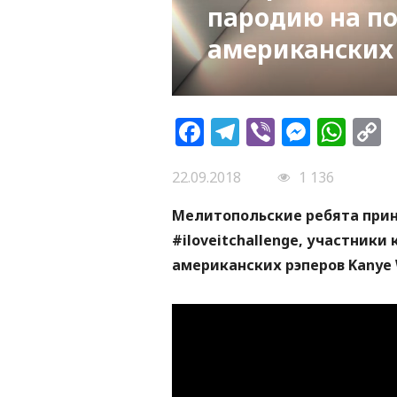
пародию на п
американских 
Facebook
Telegram
Viber
Messe
Wh
L
22.09.2018
1 136
Мелитопольские ребята при
#iloveitchallenge, участник
американских рэперов Kanye We