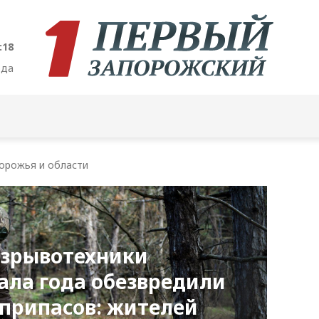
:19
ода
орожья и области
взрывотехники
ала года обезвредили
еприпасов: жителей