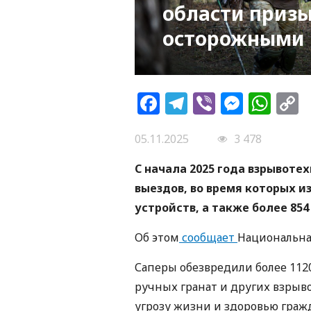
области приз
осторожными
Facebook
Telegram
Viber
Messe
Wh
L
05.11.2025
3 478
С начала 2025 года взрывоте
выездов, во время которых и
устройств, а также более 85
Об этом
сообщает
Национальна
Саперы обезвредили более 1120
ручных гранат и других взрыв
угрозу жизни и здоровью граж