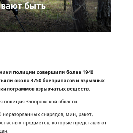
ывают быть
nger
atsApp
Copy
ink
хники полиции совершили более 1940
зъяли около 3750 боеприпасов и взрывных
4 килограммов взрывчатых веществ.
я полиция Запорожской области.
 неразорванных снарядов, мин, ракет,
оопасных предметов, которые представляют
дан.