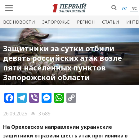
УКР
РУС
ВСЕ НОВОСТИ
ЗАПОРОЖЬЕ
РЕГИОН
СТАТЬИ
ИНТЕ
Защитники за сутки отбили
девять российских атак возле
пяти населенных пунктов
Запорожской области
Facebook
Telegram
Viber
Messenger
WhatsApp
Copy
Link
26.09.2025
3 689
На Ореховском направлении украинские
защитники отразили шесть атак противника в