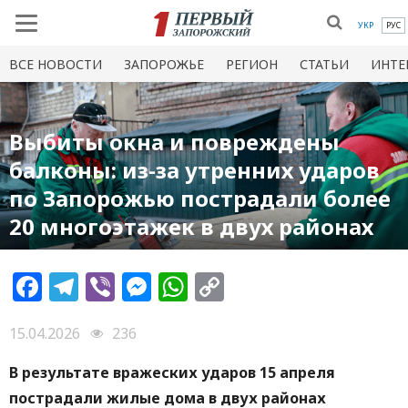
УКР
РУС
ВСЕ НОВОСТИ
ЗАПОРОЖЬЕ
РЕГИОН
СТАТЬИ
ИНТЕ
Выбиты окна и повреждены
балконы: из-за утренних ударов
по Запорожью пострадали более
20 многоэтажек в двух районах
Facebook
Telegram
Viber
Messenger
WhatsApp
Copy
Link
15.04.2026
236
В результате вражеских ударов 15 апреля
пострадали жилые дома в двух районах