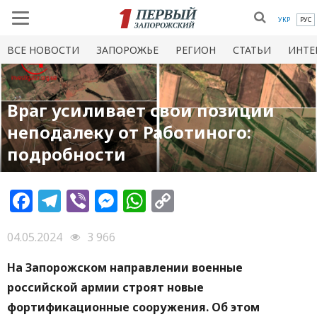
УКР
РУС
ВСЕ НОВОСТИ
ЗАПОРОЖЬЕ
РЕГИОН
СТАТЬИ
ИНТЕ
Враг усиливает свои позиции
неподалеку от Работиного:
подробности
Facebook
Telegram
Viber
Messenger
WhatsApp
Copy
Link
04.05.2024
3 966
На Запорожском направлении военные
российской армии строят новые
фортификационные сооружения. Об этом