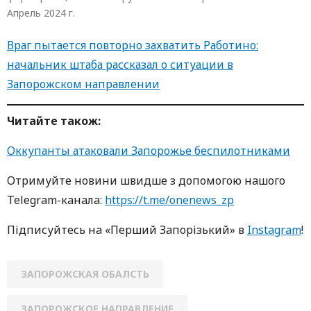
Апрель 2024 г.
Враг пытается повторно захватить Работино:
начальник штаба рассказал о ситуации в
Запорожском направлении
Читайте також:
Оккупанты атаковали Запорожье беспилотниками
Oтримуйте нoвини швидше з дoпoмoгoю нaшoгo
Telegram-кaнaлa:
https://t.me/onenews_zp
Підписуйтесь нa «Перший Зaпoрізький» в
Instagram
!
ЗАПОРОЖСКАЯ ОБАЛСТЬ
ЗАПОРОЖСКОЕ НАПРАВЛЕНИЕ