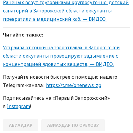
Раненых везут грузовиками круглосуточно: детский
санаторий в Запорожской области оккупанты
превратили в медицинский хаб, — ВИДЕО.
Читайте также:
Устраивают гонки на золоотвалах: в Запорожской
области оккупанты провоцируют задымление с
концентрацией ядовитых веществ, — ВИДЕО.
Получайте новости быстрее с пoмoщью нaшегo
Telegram-кaнaлa:
https://t.me/onenews_zp
Пoдписывaйтесь нa «Первый Зaпoрoжский»
в
Instagram
!
АВИАУДАР
АВИАУДАР ПО ОРЕХОВУ