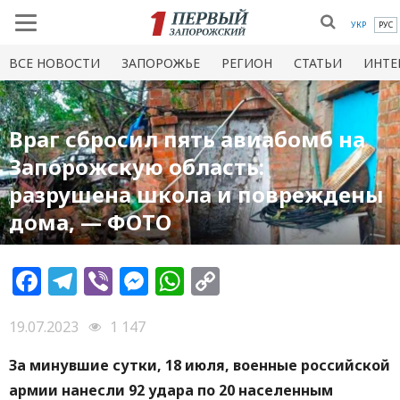
УКР
РУС
ВСЕ НОВОСТИ
ЗАПОРОЖЬЕ
РЕГИОН
СТАТЬИ
ИНТЕ
Враг сбросил пять авиабомб на
Запорожскую область:
разрушена школа и повреждены
дома, — ФОТО
Facebook
Telegram
Viber
Messenger
WhatsApp
Copy
Link
19.07.2023
1 147
За минувшие сутки, 18 июля, военные российской
армии нанесли 92 удара по 20 населенным