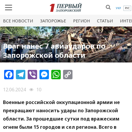
УКР
РУС
ВСЕ НОВОСТИ
ЗАПОРОЖЬЕ
РЕГИОН
СТАТЬИ
ИНТЕ
Враг нанес 7 авиаударов по
Запорожской области
Facebook
Telegram
Viber
Messenger
WhatsApp
Copy
Link
12.06.2024
10
Военные российской оккупационной армии не
прекращают наносить удары по Запорожской
области. За прошедшие сутки под вражеским
огнем были 15 городов и сел региона. Всего в