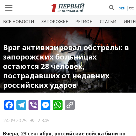
УКР
РУС
ВСЕ НОВОСТИ
ЗАПОРОЖЬЕ
РЕГИОН
СТАТЬИ
ИНТЕ
Враг активизировал обстрелы: в
запорожских больницах
остаются 28 человек,
пострадавших от недавних
российских ударов
Facebook
Telegram
Viber
Messenger
WhatsApp
Copy
Link
24.09.2025
2 345
Вчера, 23 сентября, российские войска били по