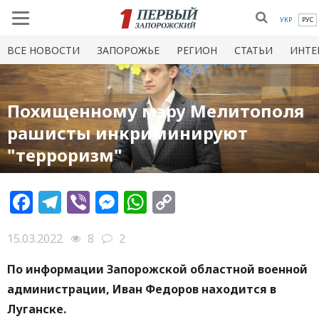
УКР
РУС
ВСЕ НОВОСТИ
ЗАПОРОЖЬЕ
РЕГИОН
СТАТЬИ
ИНТЕ
Похищенному мэру Мелитополя
рашисты инкриминируют
"терроризм"
Facebook
Telegram
Viber
Messenger
WhatsApp
Copy
Link
15.03.2022
8
2
По информации Запорожской областной военной
администрации, Иван Федоров находится в
Луганске.