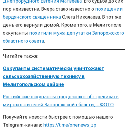
Днепрорудного Евгения Матвеева
. Его судьба до сих
пор неизвестна. Вчера стало известно о
похищении
бердянского священника
Олега Николаева. В тот же
день его вернули домой. Кроме того, в Мелитополе
оккупанты
похитили мужа депутатки Запорожского
областного совета
.
Читайте также:
Оккупанты систематически уничтожают
сельскохозяйственную технику в
Мелитопольском районе
Российские оккупанты продолжают обстреливать
мирных жителей Запорожской области, – ФОТО
Получайте новости быстрее с пoмoщью нaшегo
Telegram-кaнaлa:
https://t.me/onenews_zp