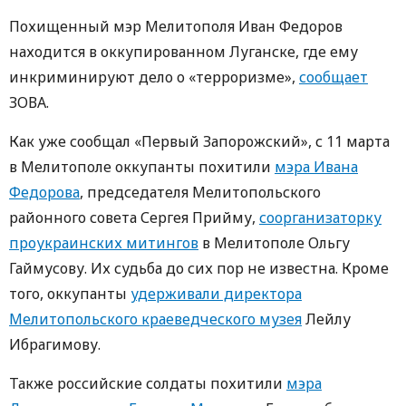
Похищенный мэр Мелитополя Иван Федоров
находится в оккупированном Луганске, где ему
инкриминируют дело о «терроризме»,
сообщает
ЗОВА.
Как уже сообщал «Первый Запорожский», с 11 марта
в Мелитополе оккупанты похитили
мэра Ивана
Федорова
, председателя Мелитопольского
районного совета Сергея Прийму,
соорганизаторку
проукраинских митингов
в Мелитополе Ольгу
Гаймусову. Их судьба до сих пор не известна. Кроме
того, оккупанты
удерживали директора
Мелитопольского краеведческого музея
Лейлу
Ибрагимову.
Также российские солдаты похитили
мэра