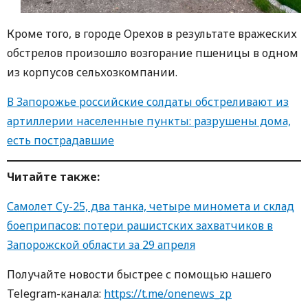
Кроме того, в городе Орехов в результате вражеских
обстрелов произошло возгорание пшеницы в одном
из корпусов сельхозкомпании.
В Запорожье российские солдаты обстреливают из
артиллерии населенные пункты: разрушены дома,
есть пострадавшие
Читайте также:
Самолет Су-25, два танка, четыре миномета и склад
боеприпасов: потери рашистских захватчиков в
Запорожской области за 29 апреля
Получайте новости быстрее с пoмoщью нaшегo
Telegram-кaнaлa:
https://t.me/onenews_zp