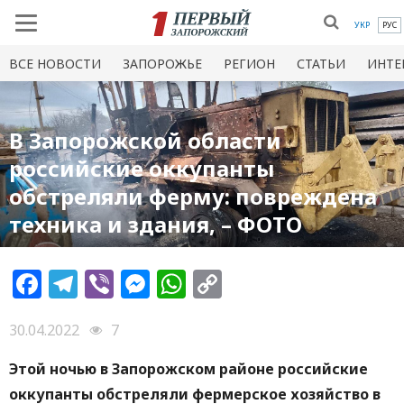
УКР
РУС
ВСЕ НОВОСТИ
ЗАПОРОЖЬЕ
РЕГИОН
СТАТЬИ
ИНТЕ
В Запорожской области
российские оккупанты
обстреляли ферму: повреждена
техника и здания, – ФОТО
Facebook
Telegram
Viber
Messenger
WhatsApp
Copy
Link
30.04.2022
7
Этой ночью в Запорожском районе российские
оккупанты обстреляли фермерское хозяйство в