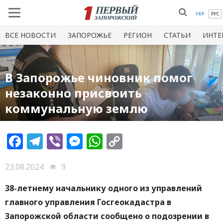
УКР
РУС
ВСЕ НОВОСТИ
ЗАПОРОЖЬЕ
РЕГИОН
СТАТЬИ
ИНТЕ
В Запорожье чиновник помог
незаконно присвоить
коммунальную землю
Facebook
Telegram
Viber
Messenger
WhatsApp
Copy
Link
23.08.2024
9
38-летнему начальнику одного из управлений
главного управления Госгеокадастра в
Запорожской области сообщено о подозрении в