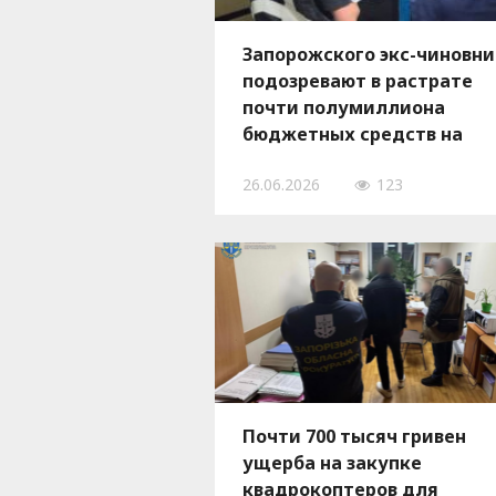
Запорожского экс-чиновни
подозревают в растрате
почти полумиллиона
бюджетных средств на
закупке табличек для
26.06.2026
123
укрытий
Почти 700 тысяч гривен
ущерба на закупке
квадрокоптеров для