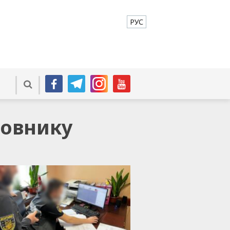
РУС
новнику