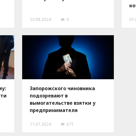
ко
со
23.08.2024
9
01.
му:
Запорожского чиновника
сти
подозревают в
вымогательстве взятки у
предпринимателя
11.01.2024
671