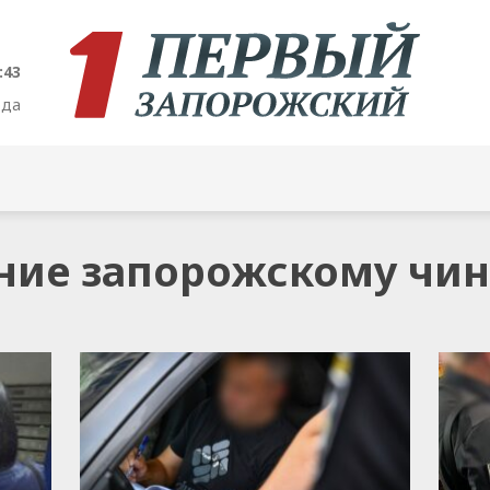
:43
ода
ение запорожскому чи