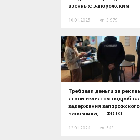
военных: запорожским
чиновникам сообщили о
10.01.2025
3 979
подозрении
Требовал деньги за рекла
стали известны подробно
задержания запорожского
чиновника, — ФОТО
12.01.2024
643