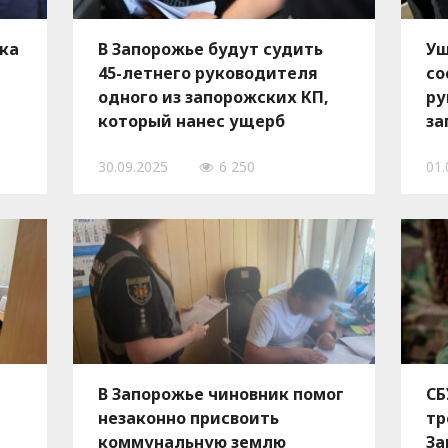
ка
В Запорожье будут судить
Ущ
45-летнего руководителя
со
одного из запорожских КП,
ру
который нанес ущерб
за
бюджету на миллион
30.09.2025
6 250
01.
В Запорожье чиновник помог
СБ
незаконно присвоить
тр
коммунальную землю
За