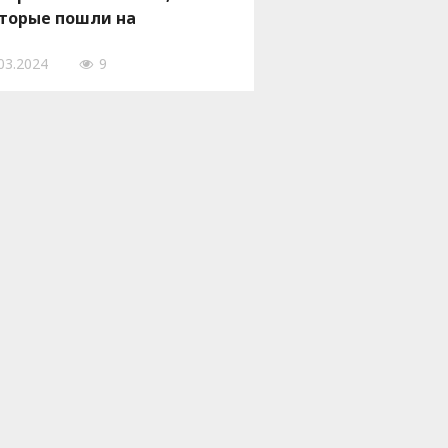
торые пошли на
трудничество с врагом
03.2024
9