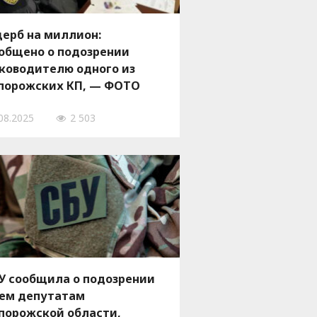
ерб на миллион:
общено о подозрении
ководителю одного из
порожских КП, — ФОТО
08.2025
2 503
У сообщила о подозрении
ем депутатам
порожской области,