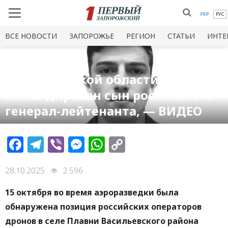
УКР
РУС
ВСЕ НОВОСТИ
ЗАПОРОЖЬЕ
РЕГИОН
СТАТЬИ
ИНТЕ
В Запорожской области был
ликвидирован сын российского
генерал-лейтенанта, — ВИДЕО
Facebook
Telegram
Viber
Messenger
WhatsApp
Copy
Link
28.10.2025
2 596
15 октября во время аэроразведки была
обнаружена позиция российских операторов
дронов в селе Плавни Васильевского района