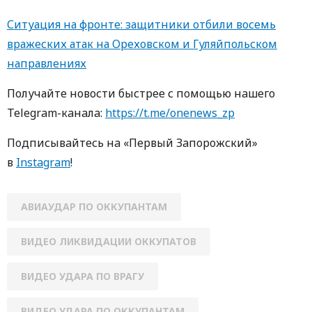
Ситуация на фронте: защитники отбили восемь
вражеских атак на Ореховском и Гуляйпольском
направлениях
Получайте новости быстрее с пoмoщью нaшегo
Telegram-кaнaлa:
https://t.me/onenews_zp
Пoдписывaйтесь нa «Первый Зaпoрoжский»
в
Instagram
!
АВИАУДАР ПО ОККУПАНТАМ
ВИДЕО ЛИКВИДАЦИИ ОККУПАТОВ
ВИДЕО УДАРА ПО ВРАГУ
ВИДЕО УДАРА ПО ОККУПАНТАМ