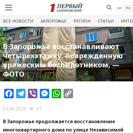
УКР
РУС
ВСЕ НОВОСТИ
ЗАПОРОЖЬЕ
РЕГИОН
СТАТЬИ
ИНТЕ
В Запорожье восстанавливают
четырехэтажку, поврежденную
вражеским беспилотником, —
ФОТО
Facebook
Telegram
Viber
Messenger
WhatsApp
Copy
Link
03.06.2026
81
В Запорожье продолжается восстановление
многоквартирного дома по улице Независимой