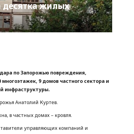
а десятка жилых
nger
atsApp
Copy
ink
удара по Запорожью повреждения,
 многоэтажек, 9 домов частного сектора и
й инфраструктуры.
орожья Анатолий Куртев.
а, в частных домах – кровля.
ставители управляющих компаний и