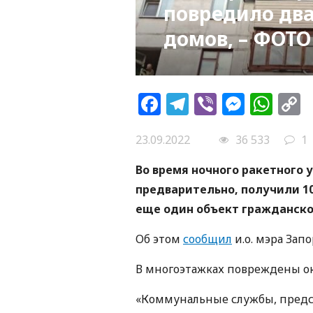
повредило дв
домов, – ФОТО
Facebook
Telegram
Viber
Messe
Wh
L
23.09.2022
36 533
1
Во время ночного ракетного 
предварительно, получили 10
еще один объект гражданско
Об этом
сообщил
и.о. мэра Зап
В многоэтажках повреждены окн
«Коммунальные службы, пред