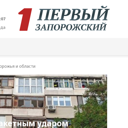
:09
ода
орожья и области
ракетным ударом