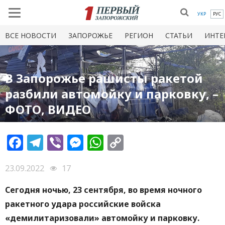
УКР
РУС
ВСЕ НОВОСТИ
ЗАПОРОЖЬЕ
РЕГИОН
СТАТЬИ
ИНТЕ
В Запорожье рашисты ракетой
разбили автомойку и парковку, –
ФОТО, ВИДЕО
Facebook
Telegram
Viber
Messenger
WhatsApp
Copy
Link
23.09.2022
17
Сегодня ночью, 23 сентября, во время ночного
ракетного удара российские войска
«демилитаризовали» автомойку и парковку.