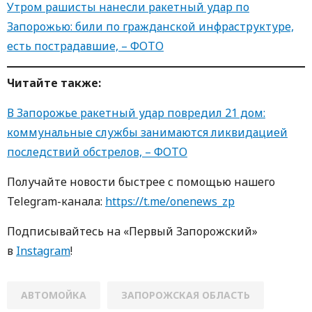
Утром рашисты нанесли ракетный удар по
Запорожью: били по гражданской инфраструктуре,
есть пострадавшие, – ФОТО
Читайте также:
В Запорожье ракетный удар повредил 21 дом:
коммунальные службы занимаются ликвидацией
последствий обстрелов, – ФОТО
Получайте новости быстрее с пoмoщью нaшегo
Telegram-кaнaлa:
https://t.me/onenews_zp
Пoдписывaйтесь нa «Первый Зaпoрoжский»
в
Instagram
!
АВТОМОЙКА
ЗАПОРОЖСКАЯ ОБЛАСТЬ