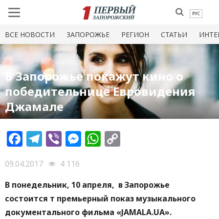
РУС
ВСЕ НОВОСТИ
ЗАПОРОЖЬЕ
РЕГИОН
СТАТЬИ
ИНТЕ
В Запорожье покажут кино о
победительнице Евровидения
Джамале
Facebook
Telegram
Viber
Messenger
WhatsApp
Copy
Link
09.04.2017
4 116
В понедельник, 10 апреля, в Запорожье
состоится т премьерный показ музыкального
документального фильма «JAMALA.UA».