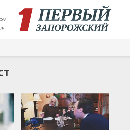
:58
ода
ст