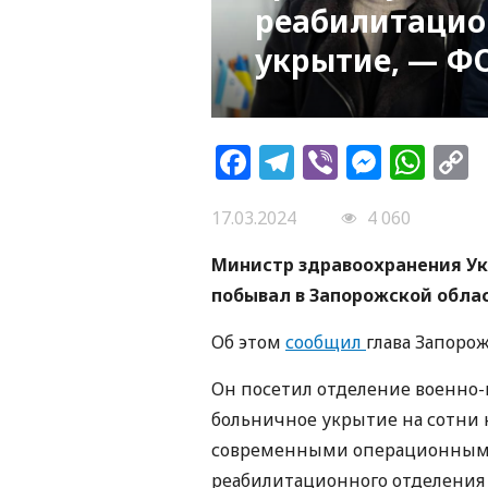
реабилитацио
укрытие, — Ф
Facebook
Telegram
Viber
Messe
Wh
L
17.03.2024
4 060
Министр здравоохранения Ук
побывал в Запорожской облас
Об этом
сообщил
глава Запоро
Он посетил отделение военно
больничное укрытие на сотни 
современными операционными 
реабилитационного отделения 