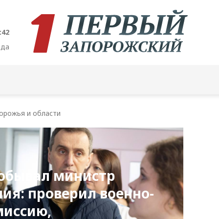
:43
ода
орожья и области
побывал министр
ия: проверил военно-
миссию,