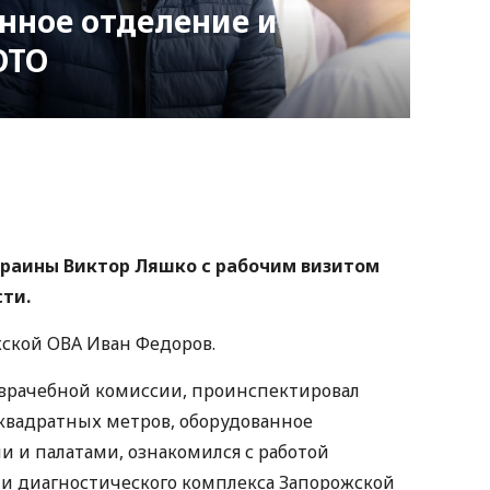
нное отделение и
ОТО
nger
atsApp
Copy
ink
раины Виктор Ляшко с рабочим визитом
ти.
жской ОВА Иван Федоров.
-врачебной комиссии, проинспектировал
квадратных метров, оборудованное
и палатами, ознакомился с работой
и диагностического комплекса Запорожской