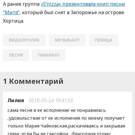
А ранее группа
«5’nizza» презентовала клип песни
“Митя”,
который был снят в Запорожье на острове
Хортица.
ВИДЕОРОЛИК
МУЗЫКАНТ
ПЕВИЦА
ПЕСНЯ
ПИАНИНО
1 Комментарий
Лилия
2018-05-24 16:41:50
сама песня и ее исполнение не понравилась
,удовольствие от ее исполнения по моему получает
только Мария Чайковская,раскачиваясь и закрывая
глаза,-если бы не саксофон ,-благодаря этому