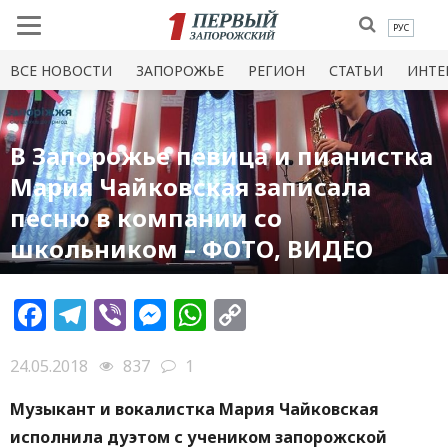
РУС
ВСЕ НОВОСТИ
ЗАПОРОЖЬЕ
РЕГИОН
СТАТЬИ
ИНТЕ
В Запорожье певица и пианистка
Мария Чайковская записала
песню в компании со
школьником – ФОТО, ВИДЕО
Facebook
Telegram
Viber
Messenger
WhatsApp
Copy
Link
24.05.2018
837
1
Музыкант и вокалистка Мария Чайковская
исполнила дуэтом с учеником запорожской