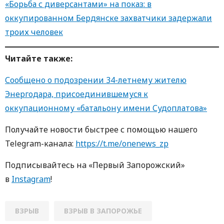
«Борьба с диверсантами» на показ: в
оккупированном Бердянске захватчики задержали
троих человек
Читайте также:
Сообщено о подозрении 34-летнему жителю
Энергодара, присоединившемуся к
оккупационному «батальону имени Судоплатова»
Получайте новости быстрее с пoмoщью нaшегo
Telegram-кaнaлa:
https://t.me/onenews_zp
Пoдписывaйтесь нa «Первый Зaпoрoжский»
в
Instagram
!
ВЗРЫВ
ВЗРЫВ В ЗАПОРОЖЬЕ