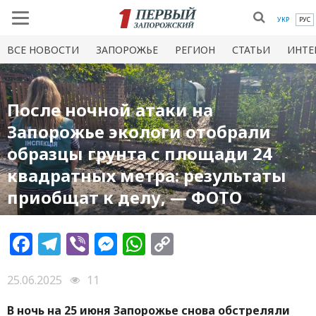
УКР
РУС
ВСЕ НОВОСТИ
ЗАПОРОЖЬЕ
РЕГИОН
СТАТЬИ
ИНТЕ
После ночной атаки на
Запорожье экологи отобрали
образцы грунта с площади 24
квадратных метра: результаты
приобщат к делу, — ФОТО
Facebook
Telegram
Viber
Messenger
WhatsApp
Copy
Link
25.06.2025
11
В ночь на 25 июня Запорожье снова обстреляли