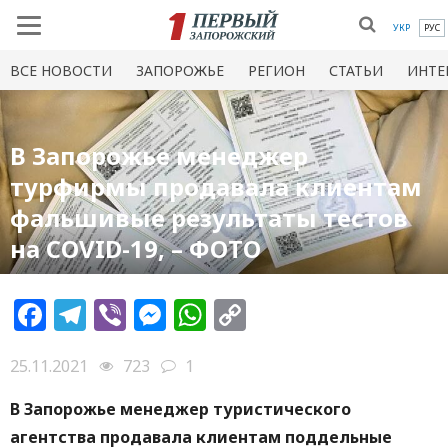
УКР
РУС
ВСЕ НОВОСТИ
ЗАПОРОЖЬЕ
РЕГИОН
СТАТЬИ
ИНТЕ
В Запорожье менеджер
турфирмы продавала клиентам
фальшивые результаты тестов
на COVID-19, – ФОТО
Facebook
Telegram
Viber
Messenger
WhatsApp
Copy
Link
25.11.2021
723
1
В Запорожье менеджер туристического
агентства продавала клиентам поддельные