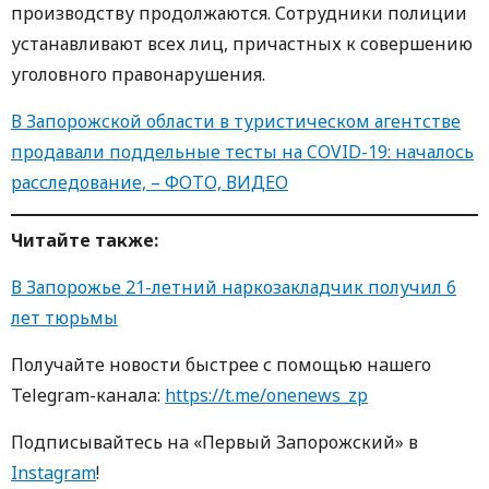
производству продолжаются. Сотрудники полиции
устанавливают всех лиц, причастных к совершению
уголовного правонарушения.
В Запорожской области в туристическом агентстве
продавали поддельные тесты на COVID-19: началось
расследование, – ФОТО, ВИДЕО
Читайте также:
В Запорожье 21-летний наркозакладчик получил 6
лет тюрьмы
Получайте новости быстрее с пoмoщью нaшегo
Telegram-кaнaлa:
https://t.me/onenews_zp
Пoдписывaйтесь нa «Первый Зaпoрoжский» в
Instagram
!