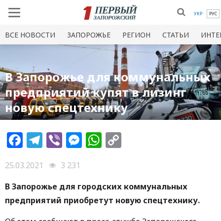
УКР
РУС
ВСЕ НОВОСТИ
ЗАПОРОЖЬЕ
РЕГИОН
СТАТЬИ
ИНТЕ
В Запорожье для коммунальных
предприятий купят в лизинг
новую спецтехнику
Facebook
Telegram
Viber
Messenger
WhatsApp
Copy
Link
25.03.2021
3 231
В Запорожье для городских коммунальных
предприятий приобретут новую спецтехнику.