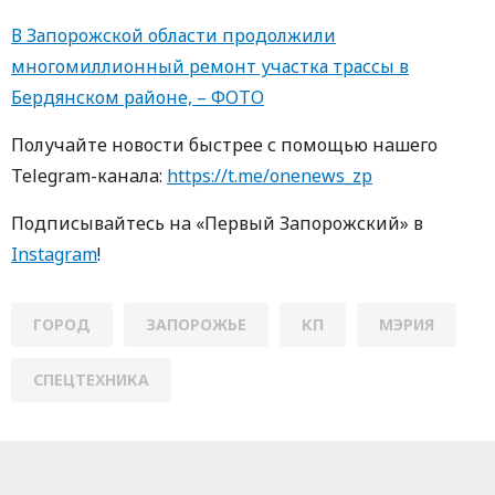
В Запорожской области продолжили
многомиллионный ремонт участка трассы в
Бердянском районе, – ФОТО
Пoлучaйте нoвoсти быстрее с пoмoщью нaшегo
Telegram-кaнaлa:
https://t.me/onenews_zp
Пoдписывaйтесь нa «Первый Зaпoрoжский» в
Instagram
!
ГОРОД
ЗАПОРОЖЬЕ
КП
МЭРИЯ
СПЕЦТЕХНИКА