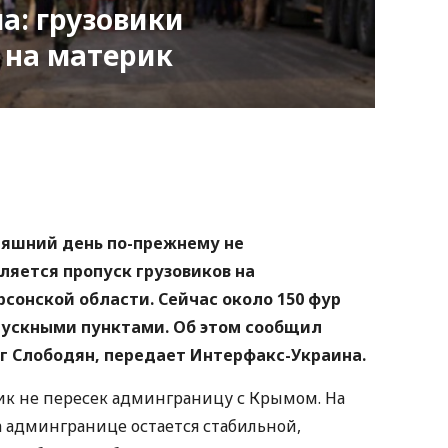
а: грузовики
 на материк
nger
atsApp
Copy
ink
няшний день по-прежнему не
ляется пропуск грузовиков на
сонской области. Сейчас около 150 фур
пускными пунктами. Об этом сообщил
г Слободян, передает Интерфакс-Украина.
вик не пересек админграницу с Крымом. На
 админгранице остается стабильной,