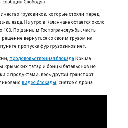
– сообщил Слободян.
личество грузовиков, которые стояли перед
выезда. На утро в Каланчаке остается около
ло 100. По данным Госпогранслужбы, часть
 решение вернуться со своим грузом на
пункте пропуска фур грузовиков нет.
кий,
продовольственная блокада
Крыма
ты крымских татар и бойцы батальонов не
ки с продуктами, весь другой транспорт
бликовано
видео блокады
, снятое с дрона.