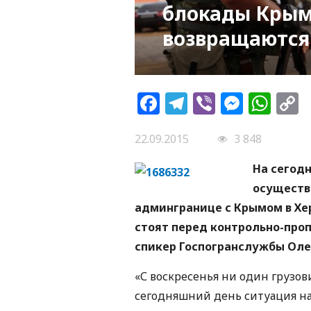
блокады Крым
возвращаются
Facebook
Telegram
Viber
Messe
Wh
L
22.09.2015
3 848
На сегод
осуществ
админгранице с Крымом в Хер
стоят перед контрольно-про
спикер Госпогранслужбы Оле
«С воскресенья ни один грузо
сегодняшний день ситуация на