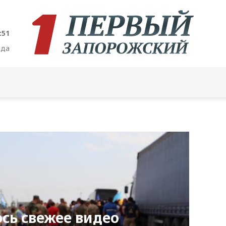
:52
ода
ось свежее видео