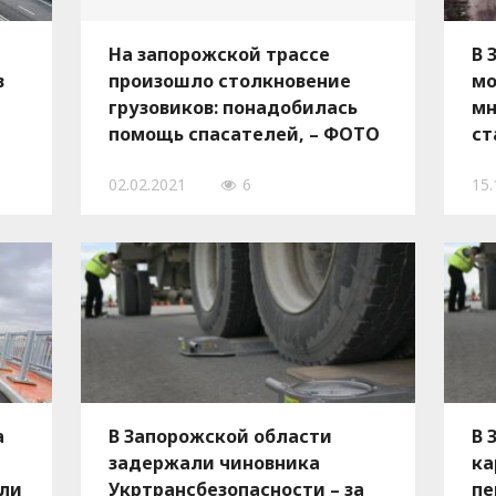
На запорожской трассе
В 
в
произошло столкновение
мо
грузовиков: понадобилась
мн
помощь спасателей, – ФОТО
ст
ис
02.02.2021
6
15.
Ф
а
В Запорожской области
В 
задержали чиновника
ка
али
Укртрансбезопасности – за
пе