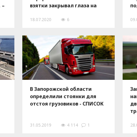
 –
взятки закрывал глаза на
по
перегруженные грузовики
18.07.2020
6
09.
В Запорожской области
За
определили стоянки для
на
отстоя грузовиков - СПИСОК
дв
тр
31.05.2019
4 114
1
28.