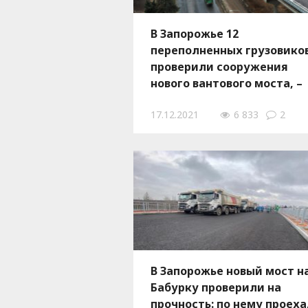
В Запорожье 12
переполненных грузовико
проверили сооружения
нового вантового моста, –
ВИДЕО
17.12.2021
6 833
2
В Запорожье новый мост н
Бабурку проверили на
прочность: по нему проех