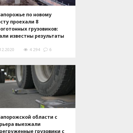
Запорожье по новому
сту проехали 8
оготонных грузовиков:
али известны результаты
пытаний, –
12.2020
4 294
6
ОТОРЕПОРТАЖ
Запорожской области с
рьера выезжали
регруженные грузовики с