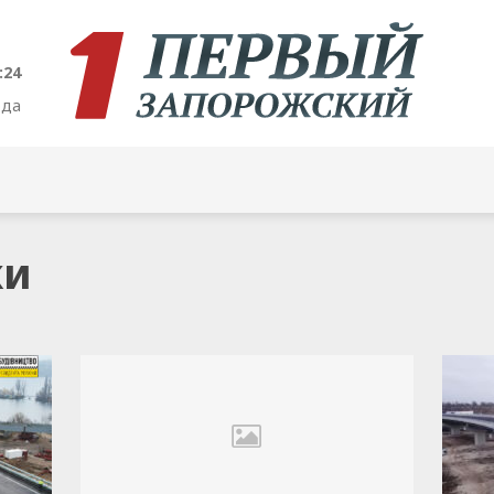
:25
ода
ки