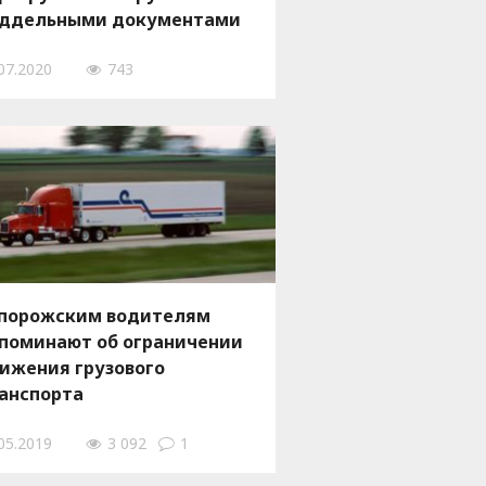
ддельными документами
07.2020
743
порожским водителям
поминают об ограничении
ижения грузового
анспорта
05.2019
3 092
1